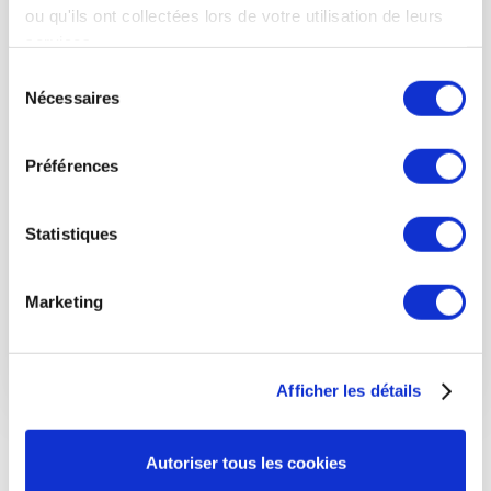
ou qu'ils ont collectées lors de votre utilisation de leurs
services.
Votre message
S
Nécessaires
é
l
e
Préférences
c
t
i
Statistiques
o
n
Marketing
d
u
c
Afficher les détails
o
n
s
Autoriser tous les cookies
e