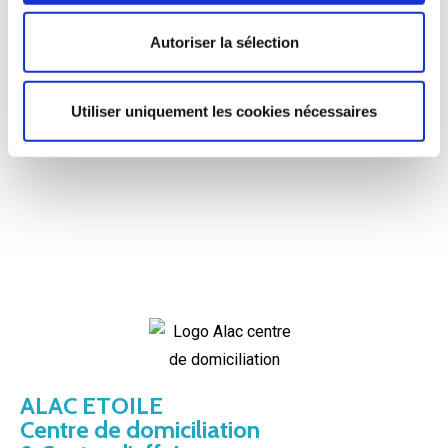
n
t
Autoriser la sélection
e
m
e
Utiliser uniquement les cookies nécessaires
n
t
ALAC ETOILE
Centre de domiciliation