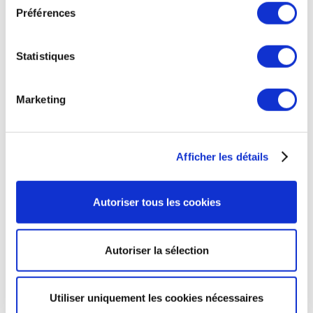
e
Préférences
c
3) Adapter son loyer grâce à
PREVIOUS ARTICLE
t
NEXT ARTICLE
i
Statistiques
l’hébergement d’entreprise
o
n
dans un centre d’affaires
Marketing
d
u
Opter pour un bail commercial suppose que l’entreprise
c
Afficher les détails
o
devra supporter des frais importants, incompressibles
n
et pour une durée fixe dans le temps.
s
Autoriser tous les cookies
e
n
Louer un bureau dans un centre d’affaires
permet
t
de minimiser les dépenses liées aux locaux de
Autoriser la sélection
e
l’entreprise. Le loyer intègre, outre la location de locaux
m
meublés, les charges d’entretien, d’énergie et bien
e
Utiliser uniquement les cookies nécessaires
d’autres encore.
n